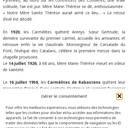
Pyrénées, au Nord sur les contreforts des Corbières, une vraie
solitude, l’air est pur. Mère Marie-Thérèse se dit, enthousiasmée :
« Notre Mère Sainte Thérèse aurait aimé ce lieu… » Le retour
d’exil est décidé.
En
1920
, les Carmélites quittent Arenys. Sœur Gertrude, la
dernière survivante du premier carmel, accueille les arrivantes et
retrouve enfin la vie claustrale. Monseigneur de Carsalade du
Pont, l’évêque des Catalans, célèbre la première messe dans la
chapelle provisoire.
Le
14 juillet 1926
, à 68 ans, Mère Marie-Thérèse meurt en odeur
de sainteté.
Le
16 juillet 1958
, les
Carmélites de Rabastens
quittent leur
monastère flanqué d’une centrale électrique et viennent fusionner
avec la communauté de Vinça.
Gérer le consentement
En
2013
, quatre sœurs du Carmel de Rodez (Aveyron) et une
Pour offrir les meilleures expériences, nous utilisons des technologies
telles que les cookies pour stocker et/ou accéder aux informations des
sœur de celui du Dorat (non loin de Limoges) viennent se joindre
appareils. Le fait de consentir à ces technologies nous permettra de
à elles.
traiter des données telles que le comportement de navigation ou les ID