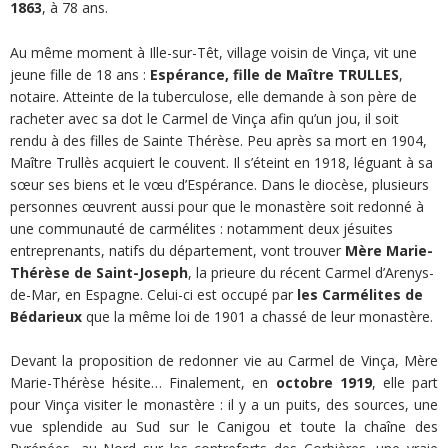
1863
, à 78 ans.
Au même moment à Ille-sur-Têt, village voisin de Vinça, vit une
jeune fille de 18 ans :
Espérance, fille de Maître TRULLES
,
notaire. Atteinte de la tuberculose, elle demande à son père de
racheter avec sa dot le Carmel de Vinça afin qu’un jou, il soit
rendu à des filles de Sainte Thérèse. Peu après sa mort en 1904,
Maître Trullès acquiert le couvent. Il s’éteint en 1918, léguant à sa
sœur ses biens et le vœu d’Espérance. Dans le diocèse, plusieurs
personnes œuvrent aussi pour que le monastère soit redonné à
une communauté de carmélites : notamment deux jésuites
entreprenants, natifs du département, vont trouver
Mère Marie-
Thérèse de Saint-Joseph
, la prieure du récent Carmel d’Arenys-
de-Mar, en Espagne. Celui-ci est occupé par
les Carmélites de
Bédarieux
que la même loi de 1901 a chassé de leur monastère.
Devant la proposition de redonner vie au Carmel de Vinça, Mère
Marie-Thérèse hésite… Finalement, en
octobre 1919
, elle part
pour Vinça visiter le monastère : il y a un puits, des sources, une
vue splendide au Sud sur le Canigou et toute la chaîne des