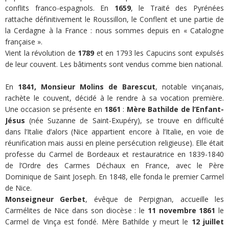
conflits franco-espagnols. En
1659
, le Traité des Pyrénées
rattache définitivement le Roussillon, le Conflent et une partie de
la Cerdagne à la France : nous sommes depuis en « Catalogne
française ».
Vient la révolution de
1789
et en 1793 les Capucins sont expulsés
de leur couvent. Les bâtiments sont vendus comme bien national.
En
1841, Monsieur Molins de Barescut
, notable vinçanais,
rachète le couvent, décidé à le rendre à sa vocation première.
Une occasion se présente en
1861
:
Mère Bathilde de l’Enfant-
Jésus
(née Suzanne de Saint-Exupéry), se trouve en difficulté
dans l’Italie d’alors (Nice appartient encore à l’Italie, en voie de
réunification mais aussi en pleine persécution religieuse). Elle était
professe du Carmel de Bordeaux et restauratrice en 1839-1840
de l’Ordre des Carmes Déchaux en France, avec le Père
Dominique de Saint Joseph. En 1848, elle fonda le premier Carmel
de Nice.
Monseigneur Gerbet
, évêque de Perpignan, accueille les
Carmélites de Nice dans son diocèse : le
11 novembre 1861
le
Carmel de Vinça est fondé. Mère Bathilde y meurt le
12 juillet