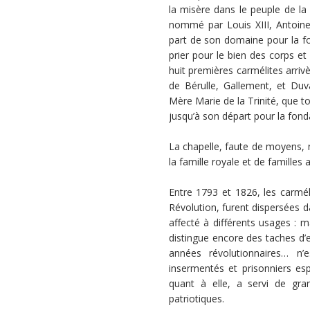
la misère dans le peuple de la
nommé par Louis XIII, Antoine
part de son domaine pour la f
prier pour le bien des corps e
huit premières carmélites arriv
de Bérulle, Gallement, et Du
Mère Marie de la Trinité, que t
jusqu’à son départ pour la fond
La chapelle, faute de moyens, n
la famille royale et de familles 
Entre 1793 et 1826, les carmé
Révolution, furent dispersées da
affecté à différents usages : m
distingue encore des taches d’e
années révolutionnaires… n’
insermentés et prisonniers esp
quant à elle, a servi de gra
patriotiques.