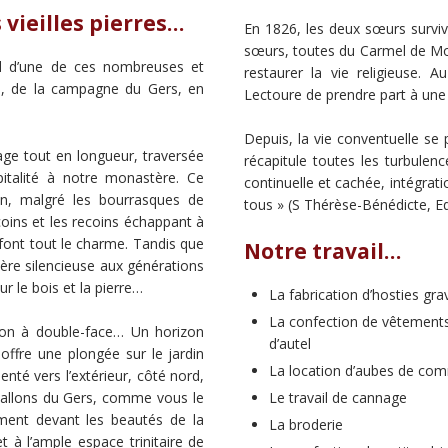
vieilles pierres…
En 1826, les deux sœurs survi
sœurs, toutes du Carmel de Mo
d d’une de ces nombreuses et
restaurer la vie religieuse.
mes, de la campagne du Gers, en
Lectoure de prendre part à une 
Depuis, la vie conventuelle se p
lage tout en longueur, traversée
récapitule toutes les turbulence
pitalité à notre monastère. Ce
continuelle et cachée, intégrati
on, malgré les bourrasques de
tous » (S Thérèse-Bénédicte, Edi
s coins et les recoins échappant à
font tout le charme. Tandis que
Notre travail…
ière silencieuse aux générations
r le bois et la pierre…
La fabrication d’hosties gr
La confection de vêtements 
izon à double-face… Un horizon
d’autel
s offre une plongée sur le jardin
La location d’aubes de com
ienté vers l’extérieur, côté nord,
Le travail de cannage
vallons du Gers, comme vous le
ement devant les beautés de la
La broderie
 à l’ample espace trinitaire de