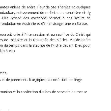
vantes aidées de Mère Fleur de Ste Thérèse et quelques
ntauban, entreprennent de racheter le monastère et d’y
 Au XIXe l’essor des vocations permet à des sœurs de
fondation en Australie et d’en envisager une en Suisse.
oursuit unie à l’intercession et au sacrifice du Christ qui
s de l’histoire et la traversée des siècles. Vie de prière
on du temps dans la stabilité de l’« Etre devant Dieu pour
th Stein).
avées
et de parements liturgiques, la confection de linge
munion et la confection d’aubes de servants de messe