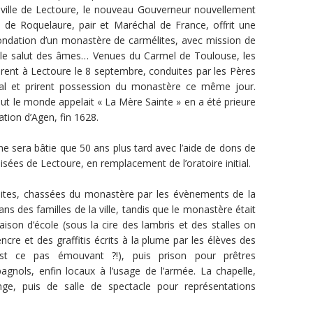
 ville de Lectoure, le nouveau Gouverneur nouvellement
 de Roquelaure, pair et Maréchal de France, offrit une
ondation d’un monastère de carmélites, avec mission de
t le salut des âmes… Venues du Carmel de Toulouse, les
èrent à Lectoure le 8 septembre, conduites par les Pères
val et prirent possession du monastère ce même jour.
out le monde appelait « La Mère Sainte » en a été prieure
ation d’Agen, fin 1628.
e sera bâtie que 50 ans plus tard avec l’aide de dons de
aisées de Lectoure, en remplacement de l’oratoire initial.
lites, chassées du monastère par les évènements de la
ns des familles de la ville, tandis que le monastère était
aison d’école (sous la cire des lambris et des stalles on
ncre et des graffitis écrits à la plume par les élèves des
est ce pas émouvant ?!), puis prison pour prêtres
agnols, enfin locaux à l’usage de l’armée. La chapelle,
nge, puis de salle de spectacle pour représentations