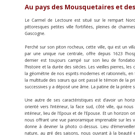
Au pays des Mousquetaires et des 
Le Carmel de Lectoure est situé sur le rempart Nor
pittoresques petites ville fortifiées, pleines de char
Gascogne.
Perché sur son piton rocheux, cette ville, qui est un vil
par une unique rue centrale, offre depuis 1623 l’hos
dernier est toujours campé sur son lieu de fondati
l’histoire et la durée des siècles. Les vieilles pierres, le
la géométrie de nos esprits modernes et rationnels, en 
la multitude des sœurs qui ont passé le témoin de la pr
successives y a déposé une âme. La patine de la prière su
Une autre de ses caractéristiques est d’avoir un hor
orienté vers l’intérieur, la face sud, côté ville, qui nou
intérieur, lieu de l’Epoux et de l’Epouse. Et un horizon or
nous offrant une vue panoramique imprenable sur les 
donne à deviner la photo ci-dessus. Lieu d’émerveill
nature, au gré des saisons, nous ouvrant à la beauté et